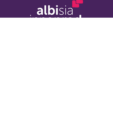
Du lundi au jeudi
8h30 - 12h00 / 14h00 - 17h30
Le vendredi
8h30 - 12h00
ACCOMPAGNEMENT
ADHÉRER !
HÉBERGEMENT