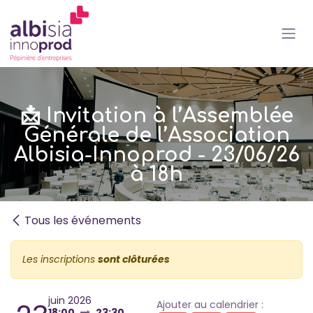
Se rendre au contenu
📩 Invitation à l’Assemblée
Générale de l’Association
Albisia-Innoprod - 23/06/26
à 18h
Tous les événements
Les inscriptions
sont clôturées
juin 2026
Ajouter au calendrier :
18:00
23:30