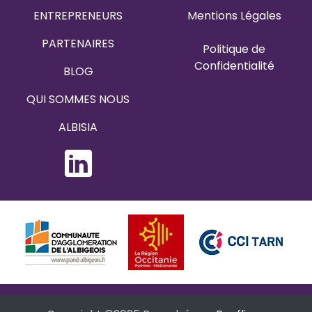
ENTREPRENEURS
Menti
o
ns
L
éga
l
es
PARTENAIRES
Politique de
Confidentialité
BLOG
QUI SOMMES NOUS
ALBISIA